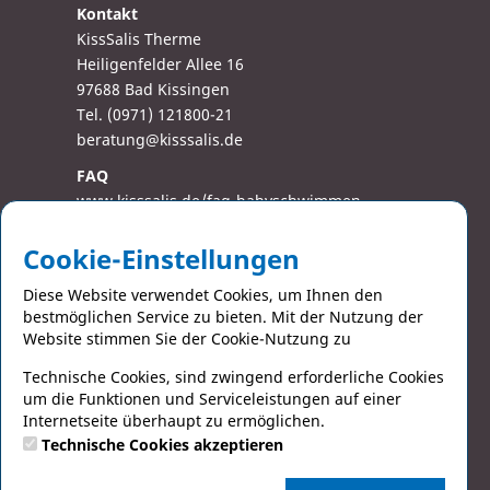
Kontakt
KissSalis Therme
Heiligenfelder Allee 16
97688 Bad Kissingen
Tel. (0971) 121800-21
beratung@kisssalis.de
FAQ
www.kisssalis.de/faq-babyschwimmen
www.kisssalis.de/faq-aquafit
Cookie-Einstellungen
AGB
Diese Website verwendet Cookies, um Ihnen den
Datenschutz
bestmöglichen Service zu bieten. Mit der Nutzung der
Barrierefreiheit
Website stimmen Sie der Cookie-Nutzung zu
Impressum
Technische Cookies, sind zwingend erforderliche Cookies
um die Funktionen und Serviceleistungen auf einer
Social Media
Internetseite überhaupt zu ermöglichen.
Facebook
Technische Cookies akzeptieren
Instagram
YouTube