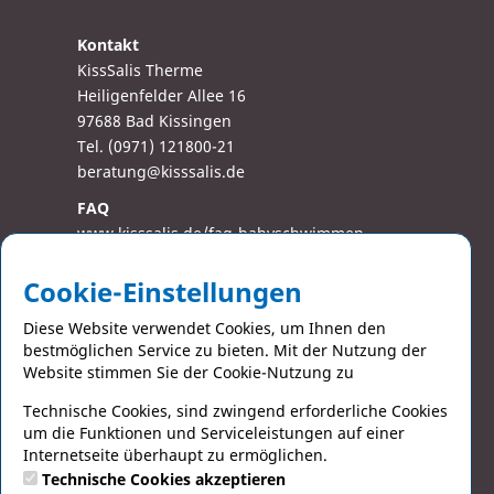
Kontakt
KissSalis Therme
Heiligenfelder Allee 16
97688 Bad Kissingen
Tel. (0971) 121800-21
beratung@kisssalis.de
FAQ
www.kisssalis.de/faq-babyschwimmen
www.kisssalis.de/faq-aquafit
Cookie-Einstellungen
AGB
Diese Website verwendet Cookies, um Ihnen den
Datenschutz
bestmöglichen Service zu bieten. Mit der Nutzung der
Barrierefreiheit
Website stimmen Sie der Cookie-Nutzung zu
Impressum
Technische Cookies, sind zwingend erforderliche Cookies
um die Funktionen und Serviceleistungen auf einer
Social Media
Internetseite überhaupt zu ermöglichen.
Facebook
Technische Cookies akzeptieren
Instagram