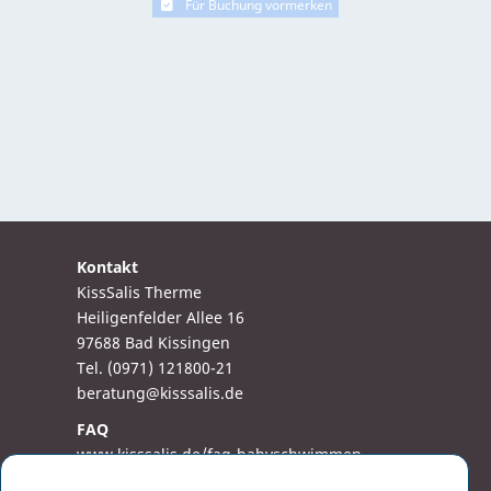
Für Buchung vormerken
Kontakt
KissSalis Therme
Heiligenfelder Allee 16
97688 Bad Kissingen
Tel. (0971) 121800-21
beratung@kisssalis.de
FAQ
www.kisssalis.de/faq-babyschwimmen
www.kisssalis.de/faq-aquafit